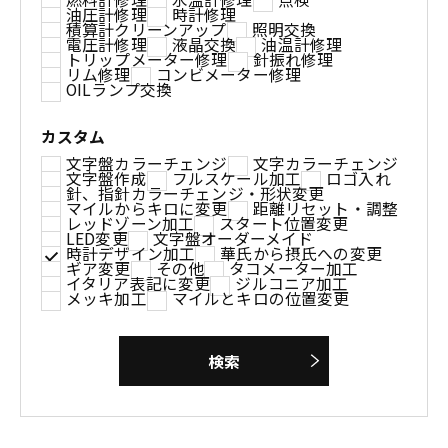
油圧計修理
時計修理
積算計クリーンアップ
照明交換
電圧計修理
液晶交換
油温計修理
トリップメーター修理
針振れ修理
リム修理
コンビメーター修理
OILランプ交換
カスタム
文字盤カラーチェンジ
文字カラーチェンジ
文字盤作成
フルスケール加工
ロゴ入れ
針、指針カラーチェンジ・形状変更
マイルからキロに変更
距離リセット・調整
レッドゾーン加工
スタート位置変更
LED変更
文字盤オーダーメイド
時計デザイン加工
華氏から摂氏への変更
ギア変更
その他
タコメーター加工
イタリア表記に変更
ジルコニア加工
メッキ加工
マイルとキロの位置変更
検索