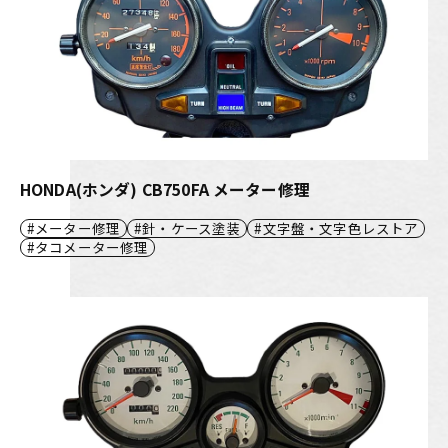
HONDA(ホンダ) CB750FA メーター修理
メーター修理
針・ケース塗装
文字盤・文字色レストア
タコメーター修理