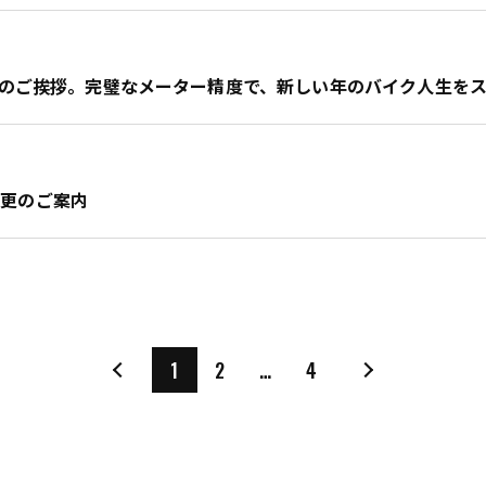
新年のご挨拶。完璧なメーター精度で、新しい年のバイク人生を
変更のご案内
1
2
…
4