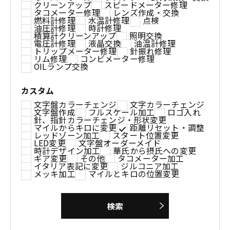
クリーンアップ
スピードメーター修理
タコメーター修理
レンズ作成・交換
燃料計修理
水温計修理
点検
油圧計修理
時計修理
積算計クリーンアップ
照明交換
電圧計修理
液晶交換
油温計修理
トリップメーター修理
針振れ修理
リム修理
コンビメーター修理
OILランプ交換
カスタム
文字盤カラーチェンジ
文字カラーチェンジ
文字盤作成
フルスケール加工
ロゴ入れ
針、指針カラーチェンジ・形状変更
マイルからキロに変更
距離リセット・調整
レッドゾーン加工
スタート位置変更
LED変更
文字盤オーダーメイド
時計デザイン加工
華氏から摂氏への変更
ギア変更
その他
タコメーター加工
イタリア表記に変更
ジルコニア加工
メッキ加工
マイルとキロの位置変更
検索