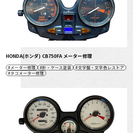
HONDA(ホンダ) CB750FA メーター修理
メーター修理
針・ケース塗装
文字盤・文字色レストア
タコメーター修理