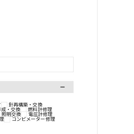
ア
針再構築・交換
作成・交換
燃料計修理
照明交換
電圧計修理
理
コンビメーター修理