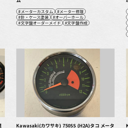
メーターカスタム
メーター修理
針・ケース塗装
オーバーホール
文字盤オーダーメイド
文字盤作成
理
Kawasaki(カワサキ) 750SS (H2A)タコ メータ