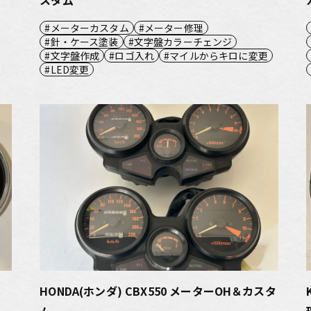
メーターカスタム
メーター修理
針・ケース塗装
文字盤カラーチェンジ
文字盤作成
ロゴ入れ
マイルからキロに変更
LED変更
）
HONDA(ホンダ) CBX550 メーターOH＆カスタ
ム