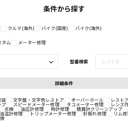
条件から探す
)
クルマ(海外)
バイク(国産)
バイク(海外)
スタム
メーター修理
型番検索
詳細条件
塗装
文字盤・文字色レストア
オーバーホール
レスト
ップ
スピードメーター修理
タコメーター修理
レンズ
点検
油圧計修理
時計修理
積算計クリーンアップ
油温計修理
トリップメーター修理
針振れ修理
リム修
交換