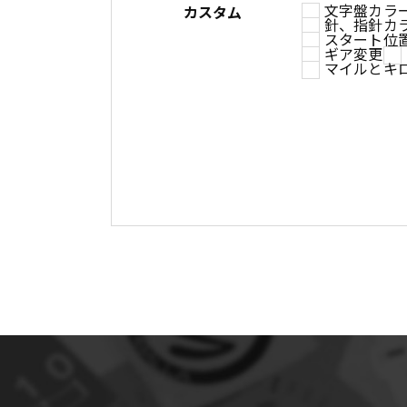
文字盤カラ
カスタム
針、指針カ
スタート位
ギア変更
マイルとキ