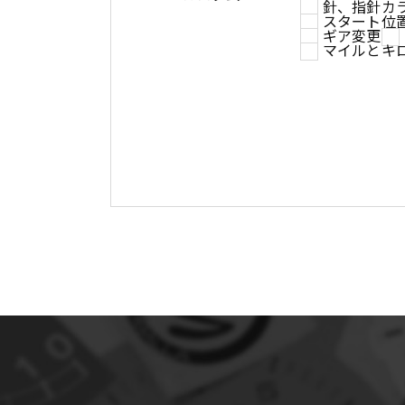
針、指針カ
スタート位
ギア変更
マイルとキ