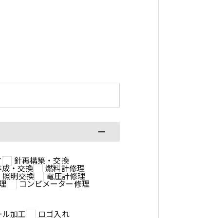
ア
針再構築・交換
作成・交換
燃料計修理
照明交換
電圧計修理
理
コンビメーター修理
ール加工
ロゴ入れ